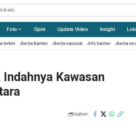
Foto
Opini
Update Video
Insight
Lok
a terkini
Berita Banten
Berita nasional
Info banten
Berita se
ra Indahnya Kawasan
tara
Bagikan: