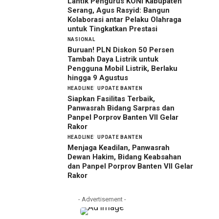
Lantik Pengurus KONI Kabupaten
Serang, Agus Rasyid: Bangun
Kolaborasi antar Pelaku Olahraga
untuk Tingkatkan Prestasi
NASIONAL
Buruan! PLN Diskon 50 Persen
Tambah Daya Listrik untuk
Pengguna Mobil Listrik, Berlaku
hingga 9 Agustus
HEADLINE
UPDATE BANTEN
Siapkan Fasilitas Terbaik,
Panwasrah Bidang Sarpras dan
Panpel Porprov Banten VII Gelar
Rakor
HEADLINE
UPDATE BANTEN
Menjaga Keadilan, Panwasrah
Dewan Hakim, Bidang Keabsahan
dan Panpel Porprov Banten VII Gelar
Rakor
- Advertisement -