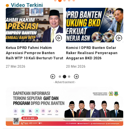
Video Terkini
Ketua DPRD Fahmi Hakim
Komisi I DPRD Banten Gelar
D
h
Apresiasi Pemprov Banten
Raker Realisasi Penyerapan
C
Raih WTP 10 Kali Berturut-Turut
Anggaran BKD 2026
2
27 Mei 2026
20 Mei 2026
- Advertisement -