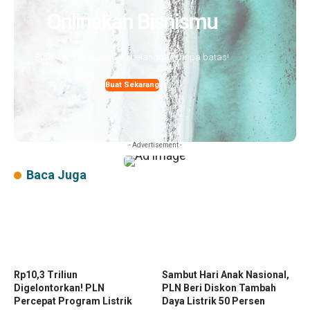
Onlinekan Bisnismu
Buat website & jangkau pelanggan tanpa batas!
Buat Sekarang
- Advertisement -
Baca Juga
Rp10,3 Triliun
Sambut Hari Anak Nasional,
Digelontorkan! PLN
PLN Beri Diskon Tambah
Percepat Program Listrik
Daya Listrik 50 Persen