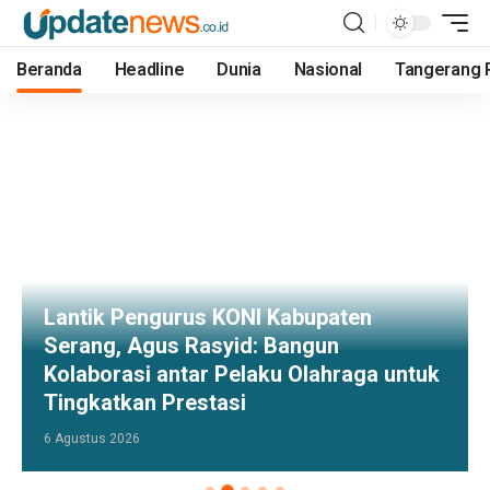
Beranda
Headline
Dunia
Nasional
Tangerang 
Lantik Pengurus KONI Kabupaten
Serang, Agus Rasyid: Bangun
Kolaborasi antar Pelaku Olahraga untuk
Tingkatkan Prestasi
6 Agustus 2026