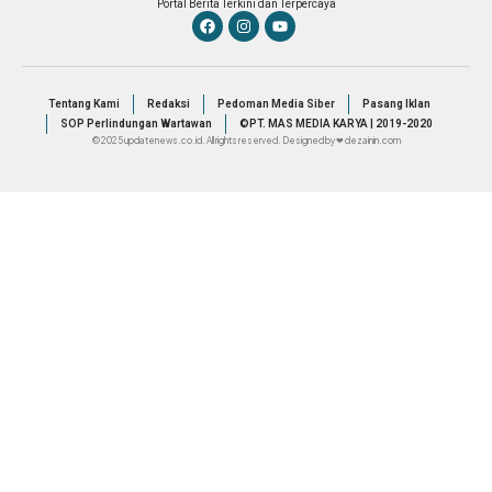
Portal Berita Terkini dan Terpercaya
Tentang Kami
Redaksi
Pedoman Media Siber
Pasang Iklan
SOP Perlindungan Wartawan
©PT. MAS MEDIA KARYA | 2019-2020
© 2025 updatenews.co.id. All rights reserved. Designed by ❤ dezainin.com