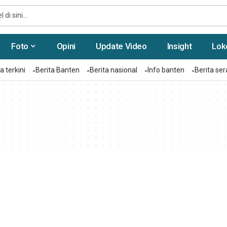
Foto
Opini
Update Video
Insight
Lok
a terkini
Berita Banten
Berita nasional
Info banten
Berita se