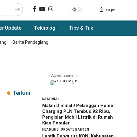
Login
er Update
Teknologi
Tips & Trik
rang
Berita Pandeglang
- Advertisement -
Terkini
NASIONAL
Makin Diminati! Pelanggan Home
Charging PLN Tembus 92 Ribu,
Pengisian Mobil Listrik di Rumah
Kian Populer
HEADLINE
UPDATE BANTEN
Lantik Pengurus KONI Kabupaten