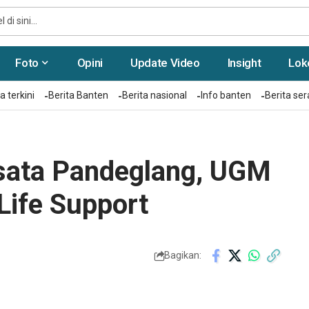
Foto
Opini
Update Video
Insight
Lok
a terkini
Berita Banten
Berita nasional
Info banten
Berita se
sata Pandeglang, UGM
Life Support
Bagikan: