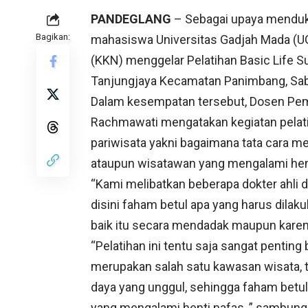
PANDEGLANG
– Sebagai upaya menduku
Bagikan:
mahasiswa Universitas Gadjah Mada (U
(KKN) menggelar Pelatihan Basic Life S
Tanjungjaya Kecamatan Panimbang, Sab
Dalam kesempatan tersebut, Dosen Pem
Rachmawati mengatakan kegiatan pelati
pariwisata yakni bagaimana tata cara m
ataupun wisatawan yang mengalami hent
“Kami melibatkan beberapa dokter ahli d
disini faham betul apa yang harus dilak
baik itu secara mendadak maupun karen
“Pelatihan ini tentu saja sangat pentin
merupakan salah satu kawasan wisata, 
daya yang unggul, sehingga faham betul
yang mengalami henti nafas, ” sambung