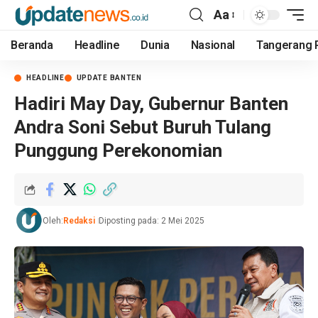
Aa
Beranda
Headline
Dunia
Nasional
Tangerang 
HEADLINE
UPDATE BANTEN
Hadiri May Day, Gubernur Banten
Andra Soni Sebut Buruh Tulang
Punggung Perekonomian
Oleh:
Redaksi
Diposting pada: 2 Mei 2025