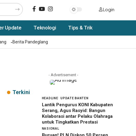
Login
er Update
Teknologi
Tips & Trik
rang
Berita Pandeglang
- Advertisement -
Terkini
HEADLINE
UPDATE BANTEN
Lantik Pengurus KONI Kabupaten
Serang, Agus Rasyid: Bangun
Kolaborasi antar Pelaku Olahraga
untuk Tingkatkan Prestasi
NASIONAL
Buruan! PLN Diskon 50 Persen