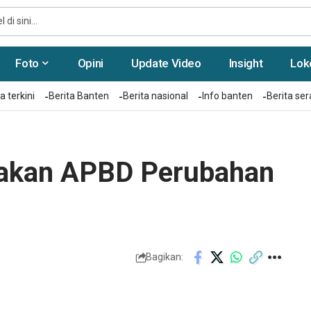
Foto
Opini
Update Video
Insight
Lok
a terkini
Berita Banten
Berita nasional
Info banten
Berita se
akan APBD Perubahan
Bagikan: