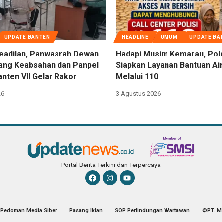
UPDATE BANTEN
HEADLINE
UMUM
UPDATE BA
eadilan, Panwasrah Dewan
Hadapi Musim Kemarau, Pol
dang Keabsahan dan Panpel
Siapkan Layanan Bantuan Air
nten VII Gelar Rakor
Melalui 110
26
3 Agustus 2026
Portal Berita Terkini dan Terpercaya
Pedoman Media Siber
Pasang Iklan
SOP Perlindungan Wartawan
©PT. M