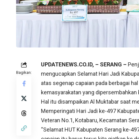
UPDATENEWS.CO.ID, – SERANG –
Penj
Bagikan:
mengucapkan Selamat Hari Jadi Kabupat
atas segenap capaian pada berbagai ha
kemasyarakatan yang dipersembahkan 
Hal itu disampaikan Al Muktabar saat m
Memperingati Hari Jadi ke-497 Kabupat
Veteran No.1, Kotabaru, Kecamatan Sera
“Selamat HUT Kabupaten Serang ke-497, b
capaian itu harus terus kita giatkan k