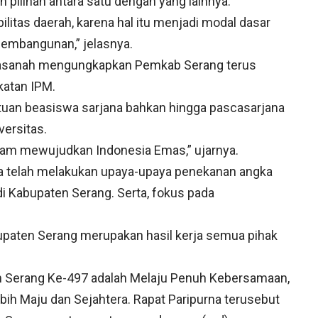
 pilihan antara satu dengan yang lainnya.
litas daerah, karena hal itu menjadi modal dasar
pembangunan,” jelasnya.
Chasanah mengungkapkan Pemkab Serang terus
katan IPM.
tuan beasiswa sarjana bahkan hingga pascasarjana
ersitas.
alam mewujudkan Indonesia Emas,” ujarnya.
uga telah melakukan upaya-upaya penekanan angka
i Kabupaten Serang. Serta, fokus pada
abupaten Serang merupakan hasil kerja semua pihak
n Serang Ke-497 adalah Melaju Penuh Kebersamaan,
ih Maju dan Sejahtera. Rapat Paripurna terusebut