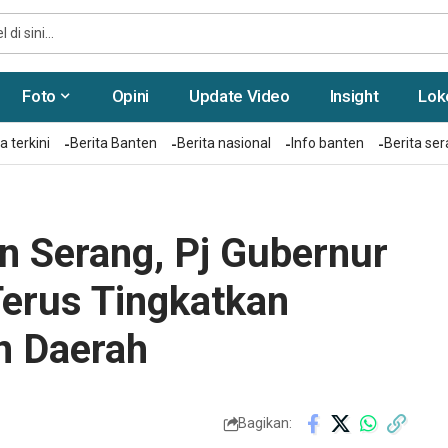
Foto
Opini
Update Video
Insight
Lok
a terkini
Berita Banten
Berita nasional
Info banten
Berita se
 Serang, Pj Gubernur
Terus Tingkatkan
n Daerah
Bagikan: