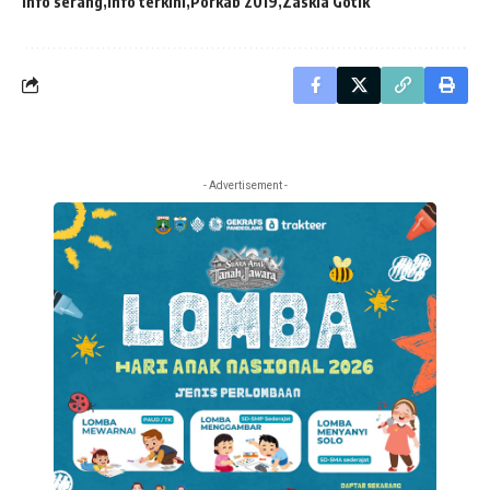
Info serang
Info terkini
Porkab 2019
Zaskia Gotik
- Advertisement -