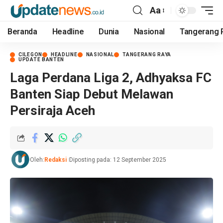
Aa
Beranda
Headline
Dunia
Nasional
Tangerang 
CILEGON
HEADLINE
NASIONAL
TANGERANG RAYA
UPDATE BANTEN
Laga Perdana Liga 2, Adhyaksa FC
Banten Siap Debut Melawan
Persiraja Aceh
Oleh:
Redaksi
Diposting pada: 12 September 2025