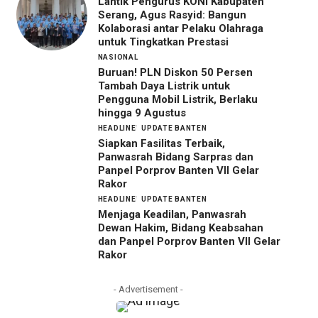
Lantik Pengurus KONI Kabupaten
Serang, Agus Rasyid: Bangun
Kolaborasi antar Pelaku Olahraga
untuk Tingkatkan Prestasi
NASIONAL
Buruan! PLN Diskon 50 Persen
Tambah Daya Listrik untuk
Pengguna Mobil Listrik, Berlaku
hingga 9 Agustus
HEADLINE
UPDATE BANTEN
Siapkan Fasilitas Terbaik,
Panwasrah Bidang Sarpras dan
Panpel Porprov Banten VII Gelar
Rakor
HEADLINE
UPDATE BANTEN
Menjaga Keadilan, Panwasrah
Dewan Hakim, Bidang Keabsahan
dan Panpel Porprov Banten VII Gelar
Rakor
- Advertisement -