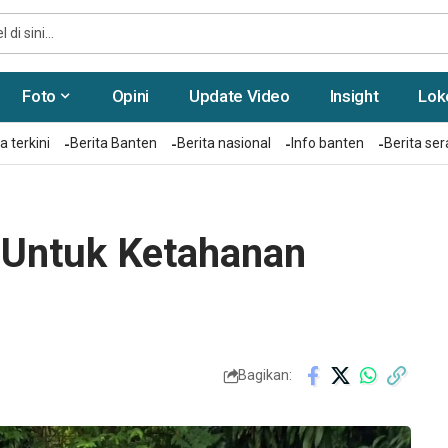
Foto
Opini
Update Video
Insight
Lok
a terkini
Berita Banten
Berita nasional
Info banten
Berita se
Untuk Ketahanan
Bagikan: