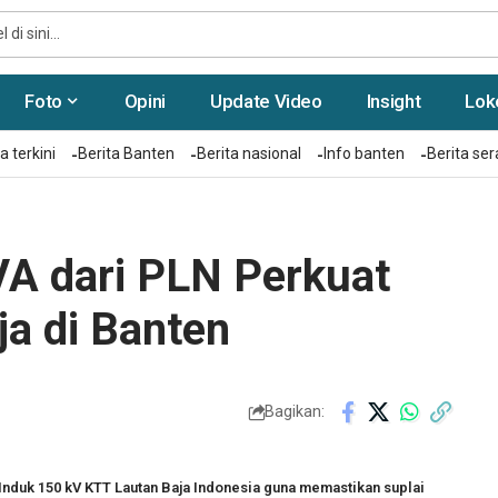
Foto
Opini
Update Video
Insight
Lok
a terkini
Berita Banten
Berita nasional
Info banten
Berita se
VA dari PLN Perkuat
ja di Banten
Bagikan:
Induk 150 kV KTT Lautan Baja Indonesia guna memastikan suplai