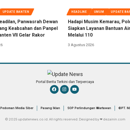
UPDATE BANTEN
HEADLINE
UMUM
UPDATE BA
eadilan, Panwasrah Dewan
Hadapi Musim Kemarau, Pol
dang Keabsahan dan Panpel
Siapkan Layanan Bantuan Air
nten VII Gelar Rakor
Melalui 110
26
3 Agustus 2026
Portal Berita Terkini dan Terpercaya
Pedoman Media Siber
Pasang Iklan
SOP Perlindungan Wartawan
©PT. M
© 2025 updatenews.co.id. All rights reserved. Designed by ❤ dezainin.com