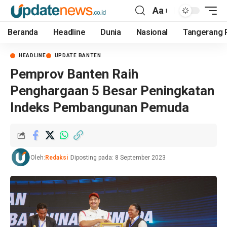
Aa
Beranda
Headline
Dunia
Nasional
Tangerang 
HEADLINE
UPDATE BANTEN
Pemprov Banten Raih
Penghargaan 5 Besar Peningkatan
Indeks Pembangunan Pemuda
Oleh:
Redaksi
Diposting pada: 8 September 2023