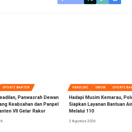
UPDATE BANTEN
HEADLINE
UMUM
UPDATE BA
eadilan, Panwasrah Dewan
Hadapi Musim Kemarau, Pol
dang Keabsahan dan Panpel
Siapkan Layanan Bantuan Air
nten VII Gelar Rakor
Melalui 110
26
3 Agustus 2026