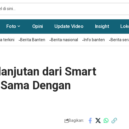
Foto
Opini
Update Video
Insight
Lok
a terkini
Berita Banten
Berita nasional
Info banten
Berita se
njutan dari Smart
ja Sama Dengan
Bagikan: