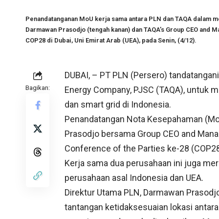
Penandatanganan MoU kerja sama antara PLN dan TAQA dalam men
Darmawan Prasodjo (tengah kanan) dan TAQA’s Group CEO and Man
COP28 di Dubai, Uni Emirat Arab (UEA), pada Senin, (4/12).
DUBAI, – PT PLN (Persero) tandatangan
Bagikan:
Energy Company, PJSC (TAQA), untuk m
dan smart grid di Indonesia.
Penandatangan Nota Kesepahaman (MoU
Prasodjo bersama Group CEO and Managi
Conference of the Parties ke-28 (COP28),
Kerja sama dua perusahaan ini juga mer
perusahaan asal Indonesia dan UEA.
Direktur Utama PLN, Darmawan Prasodj
tantangan ketidaksesuaian lokasi antar