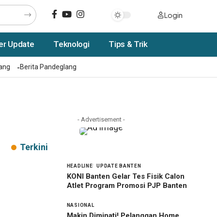
Login
er Update
Teknologi
Tips & Trik
rang
Berita Pandeglang
- Advertisement -
Terkini
HEADLINE
UPDATE BANTEN
KONI Banten Gelar Tes Fisik Calon
Atlet Program Promosi PJP Banten
NASIONAL
Makin Diminati! Pelanggan Home