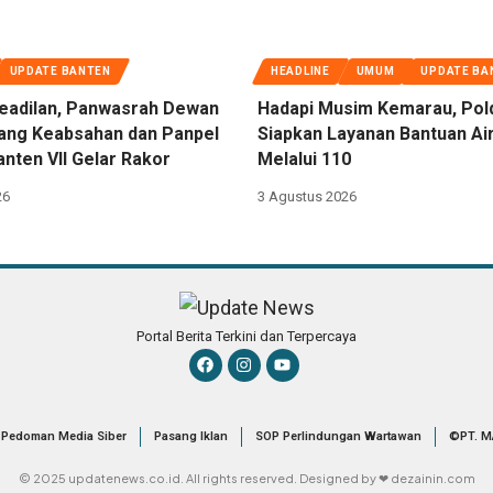
UPDATE BANTEN
HEADLINE
UMUM
UPDATE BA
eadilan, Panwasrah Dewan
Hadapi Musim Kemarau, Pol
dang Keabsahan dan Panpel
Siapkan Layanan Bantuan Air
nten VII Gelar Rakor
Melalui 110
26
3 Agustus 2026
Portal Berita Terkini dan Terpercaya
Pedoman Media Siber
Pasang Iklan
SOP Perlindungan Wartawan
©PT. M
© 2025 updatenews.co.id. All rights reserved. Designed by ❤ dezainin.com