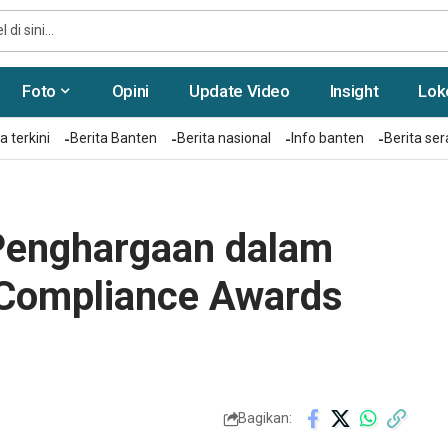
Foto
Opini
Update Video
Insight
Lok
a terkini
Berita Banten
Berita nasional
Info banten
Berita se
Penghargaan dalam
 Compliance Awards
Bagikan: