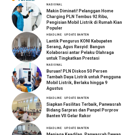
NASIONAL
Makin Diminati! Pelanggan Home
Charging PLN Tembus 92 Ribu,
Pengisian Mobil Listrik di Rumah Kian
Populer
HEADLINE
UPDATE BANTEN
Lantik Pengurus KONI Kabupaten
Serang, Agus Rasyid: Bangun
Kolaborasi antar Pelaku Olahraga
untuk Tingkatkan Prestasi
NASIONAL
Buruan! PLN Diskon 50 Persen
Tambah Daya Listrik untuk Pengguna
Mobil Listrik, Berlaku hingga 9
Agustus
HEADLINE
UPDATE BANTEN
Siapkan Fasilitas Terbaik, Panwasrah
Bidang Sarpras dan Panpel Porprov
Banten VII Gelar Rakor
HEADLINE
UPDATE BANTEN
Menjaga Keadilan, Panwasrah Dewan