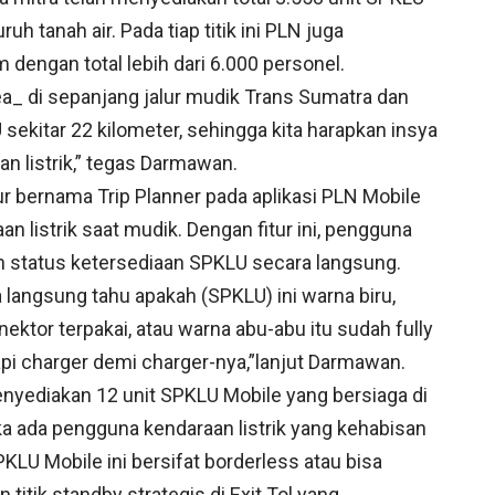
ruh tanah air. Pada tiap titik ini PLN juga
dengan total lebih dari 6.000 personel.
rea_ di sepanjang jalur mudik Trans Sumatra dan
 sekitar 22 kilometer, sehingga kita harapkan insya
an listrik,” tegas Darmawan.
r bernama Trip Planner pada aplikasi PLN Mobile
listrik saat mudik. Dengan fitur ini, pengguna
an status ketersediaan SPKLU secara langsung.
dia langsung tahu apakah (SPKLU) ini warna biru,
ektor terpakai, atau warna abu-abu itu sudah fully
api charger demi charger-nya,”lanjut Darmawan.
enyediakan 12 unit SPKLU Mobile yang bersiaga di
ka ada pengguna kendaraan listrik yang kehabisan
PKLU Mobile ini bersifat borderless atau bisa
 titik standby strategis di Exit Tol yang