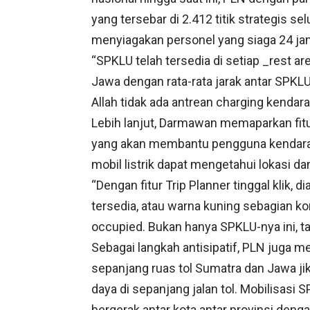
yang tersebar di 2.412 titik strategis selu
menyiagakan personel yang siaga 24 jam 
“SPKLU telah tersedia di setiap _rest a
Jawa dengan rata-rata jarak antar SPKLU
Allah tidak ada antrean charging kendara
Lebih lanjut, Darmawan memaparkan fitu
yang akan membantu pengguna kendaraan 
mobil listrik dapat mengetahui lokasi d
“Dengan fitur Trip Planner tinggal klik, 
tersedia, atau warna kuning sebagian kon
occupied. Bukan hanya SPKLU-nya ini, t
Sebagai langkah antisipatif, PLN juga m
sepanjang ruas tol Sumatra dan Jawa ji
daya di sepanjang jalan tol. Mobilisasi S
bergerak antar kota antar provinsi dengan