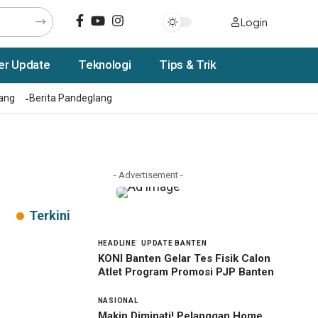
Login
er Update
Teknologi
Tips & Trik
rang
Berita Pandeglang
- Advertisement -
Terkini
HEADLINE
UPDATE BANTEN
KONI Banten Gelar Tes Fisik Calon
Atlet Program Promosi PJP Banten
NASIONAL
Makin Diminati! Pelanggan Home