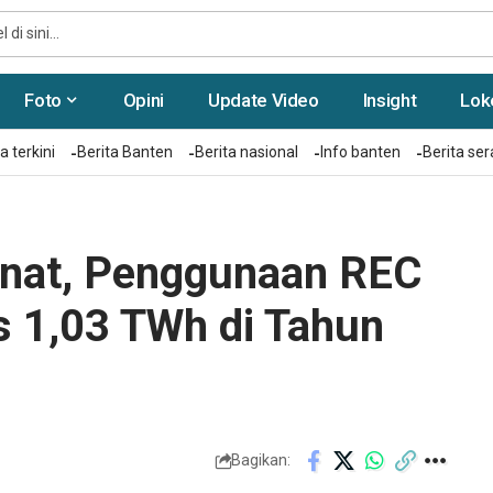
Foto
Opini
Update Video
Insight
Lok
a terkini
Berita Banten
Berita nasional
Info banten
Berita se
nat, Penggunaan REC
 1,03 TWh di Tahun
Bagikan: