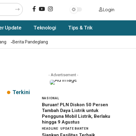
Login
er Update
Teknologi
Tips & Trik
rang
Berita Pandeglang
- Advertisement -
Terkini
NASIONAL
Buruan! PLN Diskon 50 Persen
Tambah Daya Listrik untuk
Pengguna Mobil Listrik, Berlaku
hingga 9 Agustus
HEADLINE
UPDATE BANTEN
Siapkan Fasilitas Terbaik,