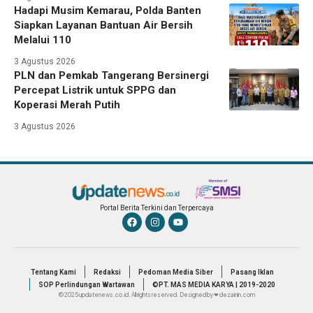
Hadapi Musim Kemarau, Polda Banten
Siapkan Layanan Bantuan Air Bersih
Melalui 110
3 Agustus 2026
PLN dan Pemkab Tangerang Bersinergi
Percepat Listrik untuk SPPG dan
Koperasi Merah Putih
3 Agustus 2026
Portal Berita Terkini dan Terpercaya
Tentang Kami
Redaksi
Pedoman Media Siber
Pasang Iklan
SOP Perlindungan Wartawan
©PT. MAS MEDIA KARYA | 2019-2020
© 2025 updatenews.co.id. All rights reserved. Designed by ❤ dezainin.com