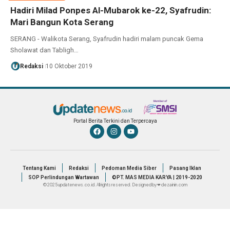
Hadiri Milad Ponpes Al-Mubarok ke-22, Syafrudin:
Mari Bangun Kota Serang
SERANG - Walikota Serang, Syafrudin hadiri malam puncak Gema
Sholawat dan Tabligh…
Redaksi
10 Oktober 2019
Portal Berita Terkini dan Terpercaya
Tentang Kami
Redaksi
Pedoman Media Siber
Pasang Iklan
SOP Perlindungan Wartawan
©PT. MAS MEDIA KARYA | 2019-2020
© 2025 updatenews.co.id. All rights reserved. Designed by ❤ dezainin.com