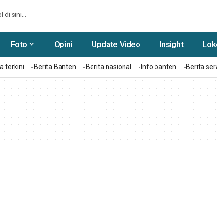
Foto
Opini
Update Video
Insight
Lok
a terkini
Berita Banten
Berita nasional
Info banten
Berita se