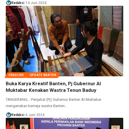
Redaksi
14 Juni 2024
HEADLINE
UPDATE BANTEN
Buka Karya Kreatif Banten, Pj Gubernur Al
Muktabar Kenakan Wastra Tenun Baduy
TANGERANG, - Penjabat (Pj) Gubernur Banten Al Muktabar
mengenakan kemeja wastra Banten…
Redaksi
6 Juni 2024