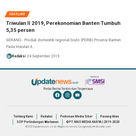
HEADLINE
Triwulan II 2019, Perekonomian Banten Tumbuh
5,35 persen
SERANG - Produk domestik regional bruto (PDRB) Provinsi Banten.
Pada triwulan II…
Redaksi
24 September 2019
Portal Berita Terkini dan Terpercaya
Tentang Kami
Redaksi
Pedoman Media Siber
Pasang Iklan
SOP Perlindungan Wartawan
©PT. MAS MEDIA KARYA | 2019-2020
© 2025 updatenews.co.id. All rights reserved. Designed by ❤ dezainin.com