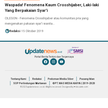
Waspada! Fenomena Kaum Crosshijaber, Laki-laki
Yang Berpakaian Syar’i
CILEGON - Fenomena Crosshijaber atau komunitas pria yang
mengenakan pakaian syar’i wanita…
Redaksi
15 Oktober 2019
Portal Berita Terkini dan Terpercaya
Tentang Kami
Redaksi
Pedoman Media Siber
Pasang Iklan
SOP Perlindungan Wartawan
©PT. MAS MEDIA KARYA | 2019-2020
© 2025 updatenews.co.id. All rights reserved. Designed by ❤ dezainin.com