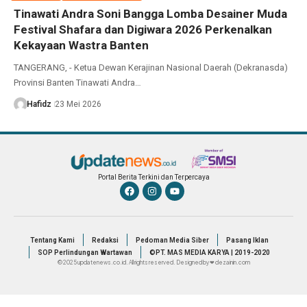
Tinawati Andra Soni Bangga Lomba Desainer Muda
Festival Shafara dan Digiwara 2026 Perkenalkan
Kekayaan Wastra Banten
TANGERANG, - Ketua Dewan Kerajinan Nasional Daerah (Dekranasda)
Provinsi Banten Tinawati Andra…
Hafidz
23 Mei 2026
Portal Berita Terkini dan Terpercaya
Tentang Kami
Redaksi
Pedoman Media Siber
Pasang Iklan
SOP Perlindungan Wartawan
©PT. MAS MEDIA KARYA | 2019-2020
© 2025 updatenews.co.id. All rights reserved. Designed by ❤ dezainin.com