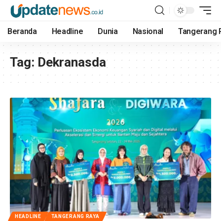
Beranda
Headline
Dunia
Nasional
Tangerang 
Tag:
Dekranasda
HEADLINE
TANGERANG RAYA