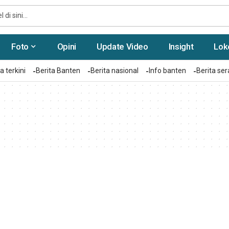
Foto
Opini
Update Video
Insight
Lok
a terkini
Berita Banten
Berita nasional
Info banten
Berita se