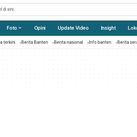
Foto
Opini
Update Video
Insight
Lok
a terkini
Berita Banten
Berita nasional
Info banten
Berita se