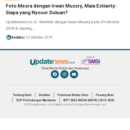
Foto Mesra dengan Irwan Mussry, Maia Estianty:
Siapa yang Nyosor Duluan?
Updatenews.co.id - Menikah dengan Irwan Mussry pada 29 Oktober
2018 di Jepang,…
Redaksi
15 Oktober 2019
Portal Berita Terkini dan Terpercaya
Tentang Kami
Redaksi
Pedoman Media Siber
Pasang Iklan
SOP Perlindungan Wartawan
©PT. MAS MEDIA KARYA | 2019-2020
© 2025 updatenews.co.id. All rights reserved. Designed by ❤ dezainin.com