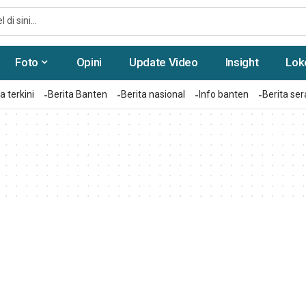
Foto
Opini
Update Video
Insight
Lok
a terkini
Berita Banten
Berita nasional
Info banten
Berita se