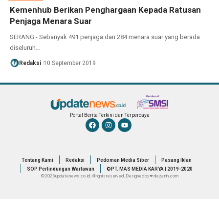
Kemenhub Berikan Penghargaan Kepada Ratusan
Penjaga Menara Suar
SERANG - Sebanyak 491 penjaga dari 284 menara suar yang berada
diseluruh…
Redaksi
10 September 2019
Portal Berita Terkini dan Terpercaya
Tentang Kami
Redaksi
Pedoman Media Siber
Pasang Iklan
SOP Perlindungan Wartawan
©PT. MAS MEDIA KARYA | 2019-2020
© 2025 updatenews.co.id. All rights reserved. Designed by ❤ dezainin.com