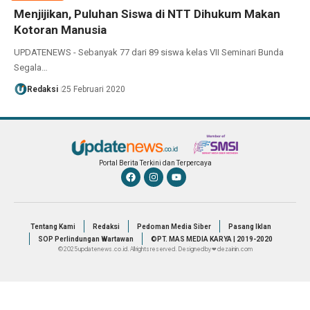
Menjijikan, Puluhan Siswa di NTT Dihukum Makan
Kotoran Manusia
UPDATENEWS - Sebanyak 77 dari 89 siswa kelas VII Seminari Bunda
Segala…
Redaksi
25 Februari 2020
Portal Berita Terkini dan Terpercaya
Tentang Kami
Redaksi
Pedoman Media Siber
Pasang Iklan
SOP Perlindungan Wartawan
©PT. MAS MEDIA KARYA | 2019-2020
© 2025 updatenews.co.id. All rights reserved. Designed by ❤ dezainin.com