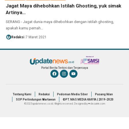
Jagat Maya dihebohkan Istilah Ghosting, yuk simak
Artinya…
SERANG - Jagat dunia maya dihebohkan dengan istilah ghosting,
apakah kamu pernah…
Redaksi
7 Maret 2021
Portal Berita Terkini dan Terpercaya
Tentang Kami
Redaksi
Pedoman Media Siber
Pasang Iklan
SOP Perlindungan Wartawan
©PT. MAS MEDIA KARYA | 2019-2020
© 2025 updatenews.co.id. All rights reserved. Designed by ❤ dezainin.com