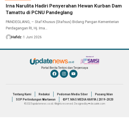
Irna Narulita Hadiri Penyerahan Hewan Kurban Dam
Tamattu di PCNU Pandeglang
PANDEGLANG, – Staf Khusus (Stafsus) Bidang Pangan Kementerian
Perdagangan RI, Hj. Irna…
Hafidz
1 Juni 2026
Portal Berita Terkini dan Terpercaya
Tentang Kami
Redaksi
Pedoman Media Siber
Pasang Iklan
SOP Perlindungan Wartawan
©PT. MAS MEDIA KARYA | 2019-2020
© 2025 updatenews.co.id. All rights reserved. Designed by ❤ dezainin.com