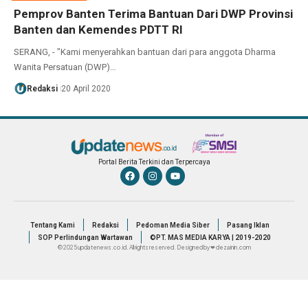
Pemprov Banten Terima Bantuan Dari DWP Provinsi
Banten dan Kemendes PDTT RI
SERANG, - "Kami menyerahkan bantuan dari para anggota Dharma
Wanita Persatuan (DWP)…
Redaksi
20 April 2020
Portal Berita Terkini dan Terpercaya
Tentang Kami
Redaksi
Pedoman Media Siber
Pasang Iklan
SOP Perlindungan Wartawan
©PT. MAS MEDIA KARYA | 2019-2020
© 2025 updatenews.co.id. All rights reserved. Designed by ❤ dezainin.com