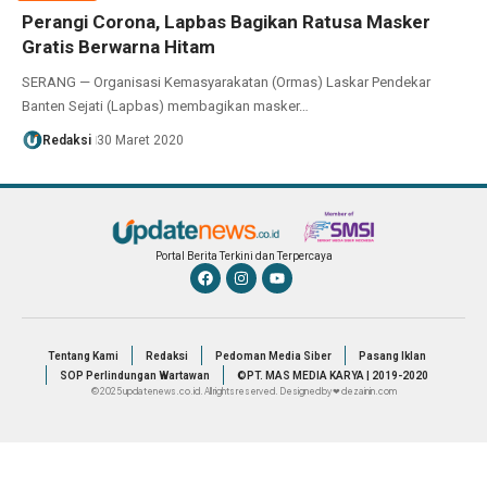
Perangi Corona, Lapbas Bagikan Ratusa Masker
Gratis Berwarna Hitam
SERANG — Organisasi Kemasyarakatan (Ormas) Laskar Pendekar
Banten Sejati (Lapbas) membagikan masker…
Redaksi
30 Maret 2020
Portal Berita Terkini dan Terpercaya
Tentang Kami
Redaksi
Pedoman Media Siber
Pasang Iklan
SOP Perlindungan Wartawan
©PT. MAS MEDIA KARYA | 2019-2020
© 2025 updatenews.co.id. All rights reserved. Designed by ❤ dezainin.com