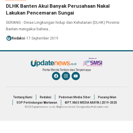
DLHK Banten Akui Banyak Perusahaan Nakal
Lakukan Pencemaran Sungai
SERANG - Dinas Lingkungan hidup dan Kehutanan (DLHK) Provinsi
Banten mengakui bahwa…
Redaksi
17 September 2019
Portal Berita Terkini dan Terpercaya
Tentang Kami
Redaksi
Pedoman Media Siber
Pasang Iklan
SOP Perlindungan Wartawan
©PT. MAS MEDIA KARYA | 2019-2020
© 2025 updatenews.co.id. All rights reserved. Designed by ❤ dezainin.com