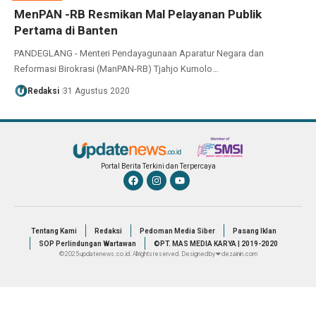
MenPAN -RB Resmikan Mal Pelayanan Publik
Pertama di Banten
PANDEGLANG - Menteri Pendayagunaan Aparatur Negara dan
Reformasi Birokrasi (ManPAN-RB) Tjahjo Kumolo…
Redaksi
31 Agustus 2020
Portal Berita Terkini dan Terpercaya
Tentang Kami
Redaksi
Pedoman Media Siber
Pasang Iklan
SOP Perlindungan Wartawan
©PT. MAS MEDIA KARYA | 2019-2020
© 2025 updatenews.co.id. All rights reserved. Designed by ❤ dezainin.com