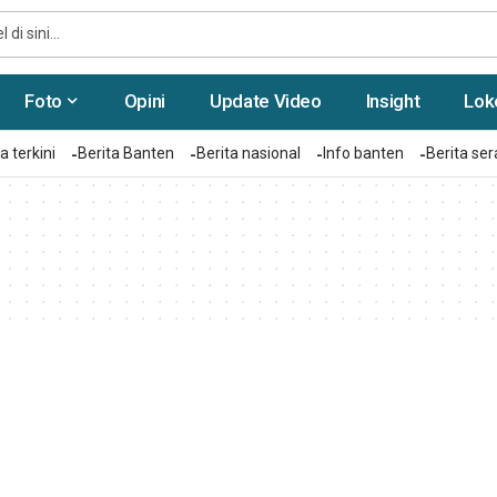
Foto
Opini
Update Video
Insight
Lok
a terkini
Berita Banten
Berita nasional
Info banten
Berita se