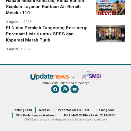
Hadapi Musim Kemarau, Polda Banten
Siapkan Layanan Bantuan Air Bersih
Melalui 110
3 Agustus 2026
PLN dan Pemkab Tangerang Bersinergi
Percepat Listrik untuk SPPG dan
Koperasi Merah Putih
3 Agustus 2026
Portal Berita Terkini dan Terpercaya
Tentang Kami
Redaksi
Pedoman Media Siber
Pasang Iklan
SOP Perlindungan Wartawan
©PT. MAS MEDIA KARYA | 2019-2020
© 2025 updatenews.co.id. All rights reserved. Designed by ❤ dezainin.com