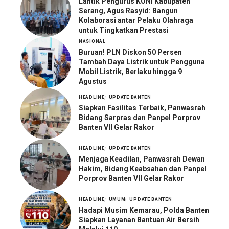
Lantik Pengurus KONI Kabupaten
Serang, Agus Rasyid: Bangun
Kolaborasi antar Pelaku Olahraga
untuk Tingkatkan Prestasi
NASIONAL
Buruan! PLN Diskon 50 Persen
Tambah Daya Listrik untuk Pengguna
Mobil Listrik, Berlaku hingga 9
Agustus
HEADLINE
UPDATE BANTEN
Siapkan Fasilitas Terbaik, Panwasrah
Bidang Sarpras dan Panpel Porprov
Banten VII Gelar Rakor
HEADLINE
UPDATE BANTEN
Menjaga Keadilan, Panwasrah Dewan
Hakim, Bidang Keabsahan dan Panpel
Porprov Banten VII Gelar Rakor
HEADLINE
UMUM
UPDATE BANTEN
Hadapi Musim Kemarau, Polda Banten
Siapkan Layanan Bantuan Air Bersih