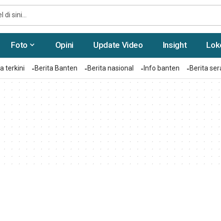
Foto
Opini
Update Video
Insight
Lok
a terkini
Berita Banten
Berita nasional
Info banten
Berita se