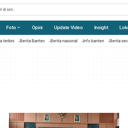
Foto
Opini
Update Video
Insight
Lok
a terkini
Berita Banten
Berita nasional
Info banten
Berita se