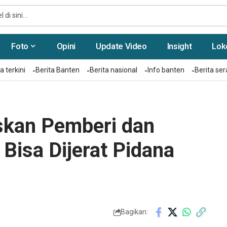
Foto
Opini
Update Video
Insight
Lok
a terkini
Berita Banten
Berita nasional
Info banten
Berita se
skan Pemberi dan
 Bisa Dijerat Pidana
Bagikan: