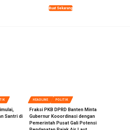
Buat Sekarang
TIK
HEADLINE
POLITIK
imulai,
Fraksi PKB DPRD Banten Minta
 Santri di
Gubernur Kooordinasi dengan
Pemerintah Pusat Gali Potensi
Pendapatan Pajak Air Laut