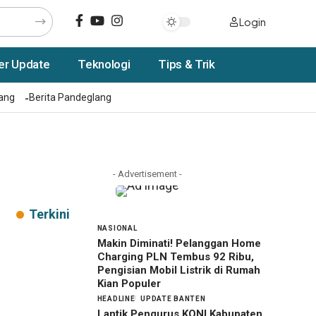
Login
er Update
Teknologi
Tips & Trik
rang
Berita Pandeglang
- Advertisement -
Terkini
NASIONAL
Makin Diminati! Pelanggan Home
Charging PLN Tembus 92 Ribu,
Pengisian Mobil Listrik di Rumah
Kian Populer
HEADLINE
UPDATE BANTEN
Lantik Pengurus KONI Kabupaten