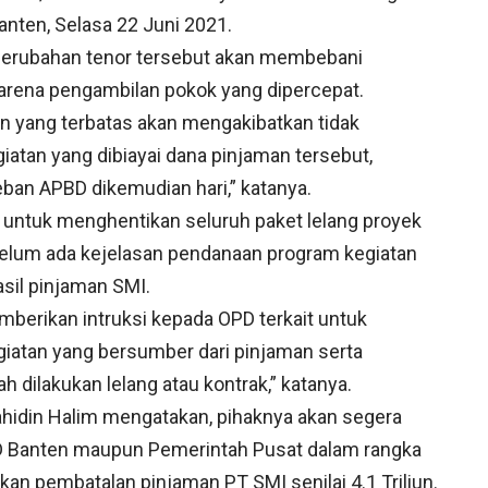
anten, Selasa 22 Juni 2021.
ri perubahan tenor tersebut akan membebani
arena pengambilan pokok yang dipercepat.
n yang terbatas akan mengakibatkan tidak
iatan yang dibiayai dana pinjaman tersebut,
ban APBD dikemudian hari,” katanya.
r untuk menghentikan seluruh paket lelang proyek
belum ada kejelasan pendanaan program kegiatan
sil pinjaman SMI.
erikan intruksi kepada OPD terkait untuk
iatan yang bersumber dari pinjaman serta
 dilakukan lelang atau kontrak,” katanya.
ahidin Halim mengatakan, pihaknya akan segera
D Banten maupun Pemerintah Pusat dalam rangka
 pembatalan pinjaman PT SMI senilai 4.1 Triliun.