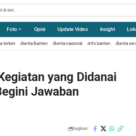
Foto
Opini
Update Video
Insight
Lok
a terkini
Berita Banten
Berita nasional
Info banten
Berita se
egiatan yang Didanai
Begini Jawaban
Bagikan: