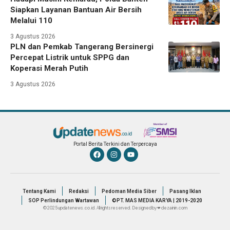
Siapkan Layanan Bantuan Air Bersih
Melalui 110
3 Agustus 2026
PLN dan Pemkab Tangerang Bersinergi
Percepat Listrik untuk SPPG dan
Koperasi Merah Putih
3 Agustus 2026
Portal Berita Terkini dan Terpercaya
Tentang Kami
Redaksi
Pedoman Media Siber
Pasang Iklan
SOP Perlindungan Wartawan
©PT. MAS MEDIA KARYA | 2019-2020
© 2025 updatenews.co.id. All rights reserved. Designed by ❤ dezainin.com