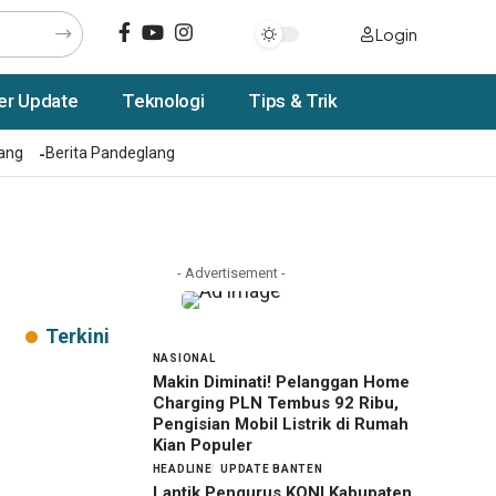
Login
er Update
Teknologi
Tips & Trik
rang
Berita Pandeglang
- Advertisement -
Terkini
NASIONAL
Makin Diminati! Pelanggan Home
Charging PLN Tembus 92 Ribu,
Pengisian Mobil Listrik di Rumah
Kian Populer
HEADLINE
UPDATE BANTEN
Lantik Pengurus KONI Kabupaten