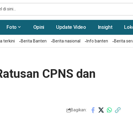
Foto
Opini
Update Video
Insight
Lok
a terkini
Berita Banten
Berita nasional
Info banten
Berita se
 Ratusan CPNS dan
Bagikan: