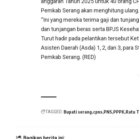
anggaran Tahun 2025 untuk 40 orang C
Pemkab Serang akan menghitung ulang
“Ini yang mereka terima gaji dan tunjang
dan tunjangan beras serta BPJS Kesehat
Turut hadir pada pelantikan tersebut K
Asisten Daerah (Asda) 1, 2, dan 3, para S
Pemkab Serang. (RED)
TAGGED:
Bupati serang
cpns
PNS
PPPK
Ratu 
Bagikan berita ini: