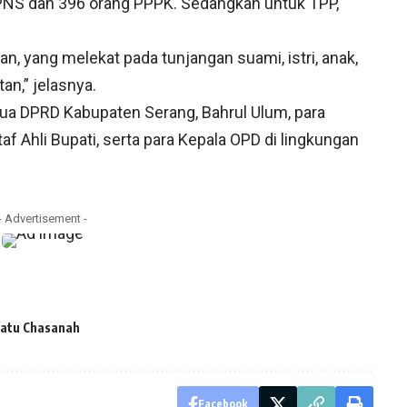
PNS dan 396 orang PPPK. Sedangkan untuk TPP,
.
an, yang melekat pada tunjangan suami, istri, anak,
an,” jelasnya.
etua DPRD Kabupaten Serang, Bahrul Ulum, para
taf Ahli Bupati, serta para Kepala OPD di lingkungan
- Advertisement -
Tatu Chasanah
Facebook