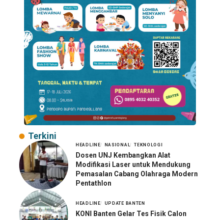
Terkini
HEADLINE
NASIONAL
TEKNOLOGI
Dosen UNJ Kembangkan Alat
Modifikasi Laser untuk Mendukung
Pemasalan Cabang Olahraga Modern
Pentathlon
HEADLINE
UPDATE BANTEN
KONI Banten Gelar Tes Fisik Calon