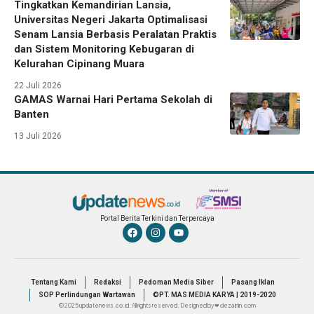
Tingkatkan Kemandirian Lansia,
Universitas Negeri Jakarta Optimalisasi
Senam Lansia Berbasis Peralatan Praktis
dan Sistem Monitoring Kebugaran di
Kelurahan Cipinang Muara
22 Juli 2026
GAMAS Warnai Hari Pertama Sekolah di
Banten
13 Juli 2026
Portal Berita Terkini dan Terpercaya
Tentang Kami
Redaksi
Pedoman Media Siber
Pasang Iklan
SOP Perlindungan Wartawan
©PT. MAS MEDIA KARYA | 2019-2020
© 2025 updatenews.co.id. All rights reserved. Designed by ❤ dezainin.com