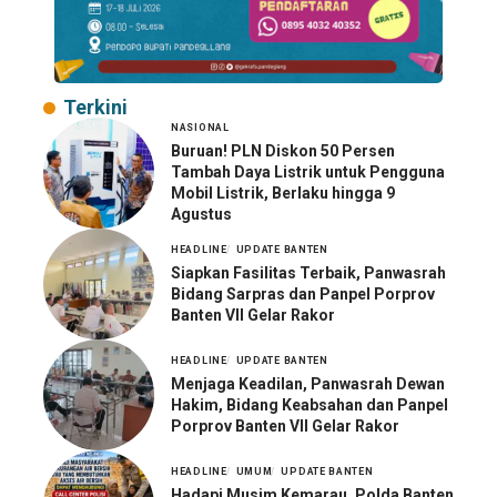
Terkini
NASIONAL
Buruan! PLN Diskon 50 Persen
Tambah Daya Listrik untuk Pengguna
Mobil Listrik, Berlaku hingga 9
Agustus
HEADLINE
UPDATE BANTEN
Siapkan Fasilitas Terbaik, Panwasrah
Bidang Sarpras dan Panpel Porprov
Banten VII Gelar Rakor
HEADLINE
UPDATE BANTEN
Menjaga Keadilan, Panwasrah Dewan
Hakim, Bidang Keabsahan dan Panpel
Porprov Banten VII Gelar Rakor
HEADLINE
UMUM
UPDATE BANTEN
Hadapi Musim Kemarau, Polda Banten