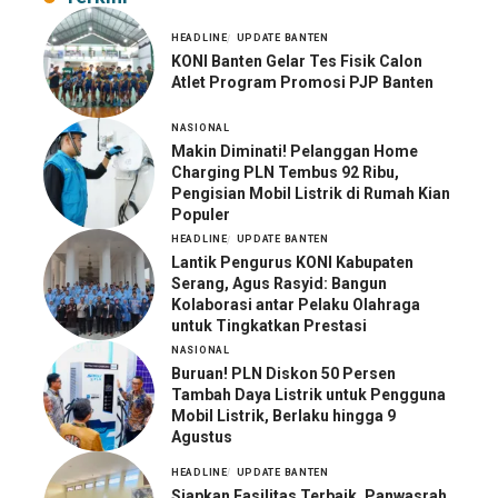
HEADLINE
UPDATE BANTEN
KONI Banten Gelar Tes Fisik Calon
Atlet Program Promosi PJP Banten
NASIONAL
Makin Diminati! Pelanggan Home
Charging PLN Tembus 92 Ribu,
Pengisian Mobil Listrik di Rumah Kian
Populer
HEADLINE
UPDATE BANTEN
Lantik Pengurus KONI Kabupaten
Serang, Agus Rasyid: Bangun
Kolaborasi antar Pelaku Olahraga
untuk Tingkatkan Prestasi
NASIONAL
Buruan! PLN Diskon 50 Persen
Tambah Daya Listrik untuk Pengguna
Mobil Listrik, Berlaku hingga 9
Agustus
HEADLINE
UPDATE BANTEN
Siapkan Fasilitas Terbaik, Panwasrah