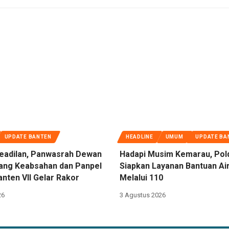
UPDATE BANTEN
HEADLINE
UMUM
UPDATE BA
eadilan, Panwasrah Dewan
Hadapi Musim Kemarau, Pol
dang Keabsahan dan Panpel
Siapkan Layanan Bantuan Air
nten VII Gelar Rakor
Melalui 110
26
3 Agustus 2026