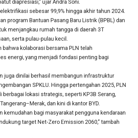
atut diapresiasi,” ujar Andra Soni.
lektrifikasi sebesar 99,9% hingga akhir tahun 2024.
naan program Bantuan Pasang Baru Listrik (BPBL) dan
untuk menjangkau rumah tangga di daerah 3T
saan, serta pulau-pulau kecil.
n bahwa kolaborasi bersama PLN telah
s energi, yang menjadi fondasi penting bagi
n juga dinilai berhasil membangun infrastruktur
pengembangan SPKLU. Hingga pertengahan 2025, PLN
berbagai lokasi strategis, seperti KP3B Serang,
l Tangerang–Merak, dan kini di kantor BYD.
an kemudahan bagi masyarakat pengguna kendaraan
mendukung target Net-Zero Emission 2060,” tambah