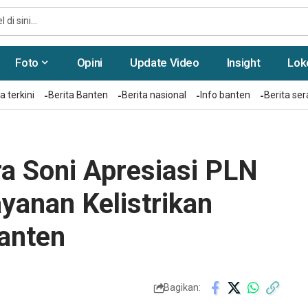
Foto
Opini
Update Video
Insight
Lok
a terkini
Berita Banten
Berita nasional
Info banten
Berita se
a Soni Apresiasi PLN
yanan Kelistrikan
Banten
Bagikan: