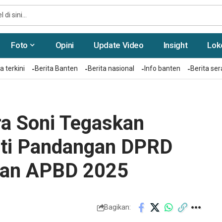
Foto
Opini
Update Video
Insight
Lok
a terkini
Berita Banten
Berita nasional
Info banten
Berita se
a Soni Tegaskan
uti Pandangan DPRD
han APBD 2025
Bagikan: