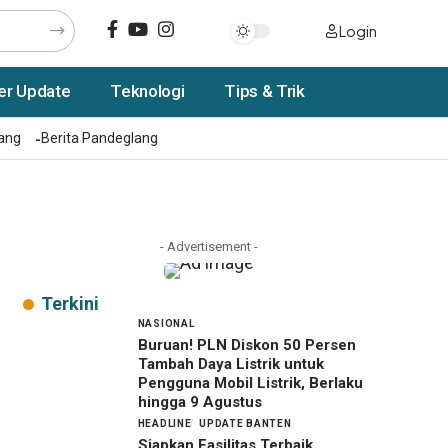
Login
er Update
Teknologi
Tips & Trik
rang
Berita Pandeglang
- Advertisement -
Terkini
NASIONAL
Buruan! PLN Diskon 50 Persen
Tambah Daya Listrik untuk
Pengguna Mobil Listrik, Berlaku
hingga 9 Agustus
HEADLINE
UPDATE BANTEN
Siapkan Fasilitas Terbaik,